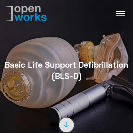
Basic Life Support Defibrillation
(BLS‑D)